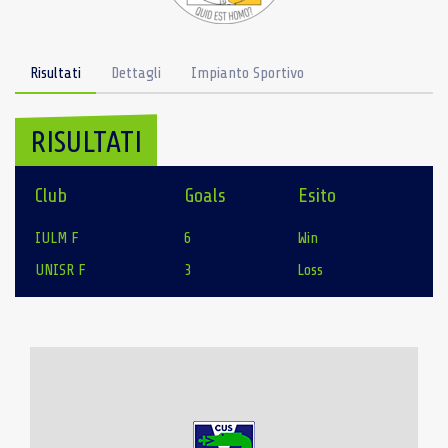
Risultati
Dettagli
Impianto Sportivo
RISULTATI
Club
Goals
Esito
IULM F
6
Win
UNISR F
3
Loss