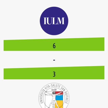
6
-
3