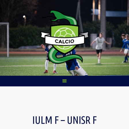
Skip
to
content
IULM F – UNISR F