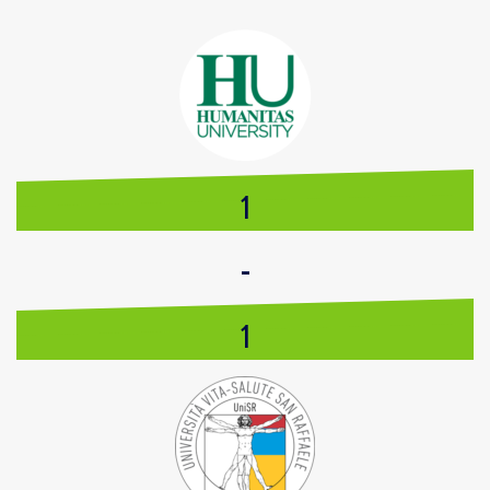
1
-
1