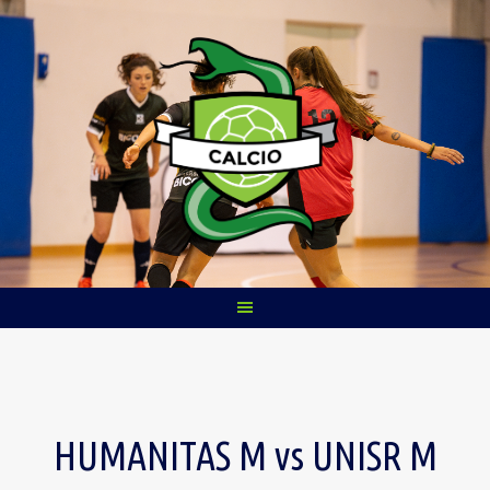
Skip
to
content
HUMANITAS M vs UNISR M