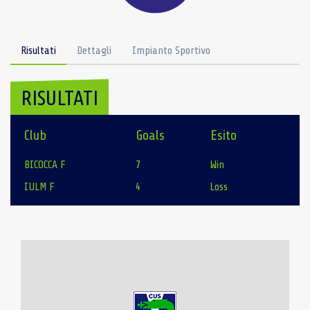
Risultati
Dettagli
Impianto Sportivo
RISULTATI
Club
Goals
Esito
BICOCCA F
7
Win
IULM F
4
Loss