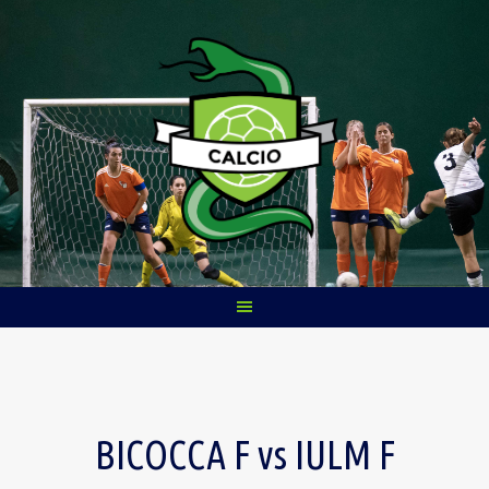
Skip
to
content
BICOCCA F vs IULM F