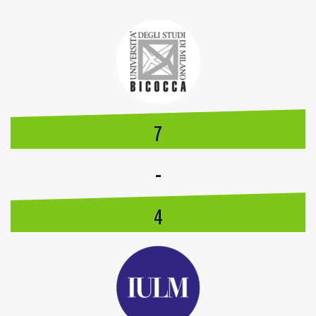
7
-
4