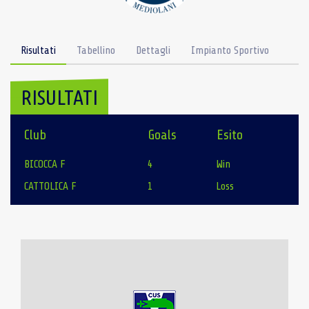
Risultati
Tabellino
Dettagli
Impianto Sportivo
RISULTATI
Club
Goals
Esito
BICOCCA F
4
Win
CATTOLICA F
1
Loss