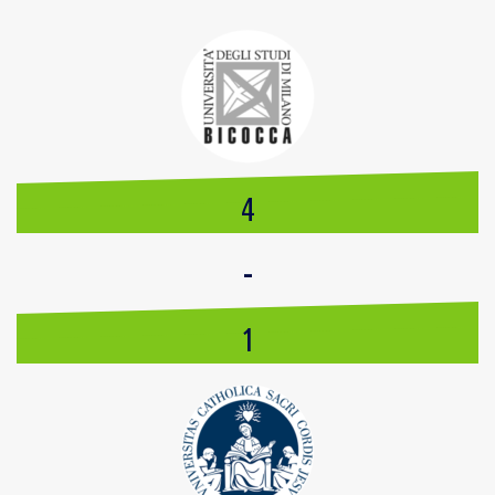
4
-
1