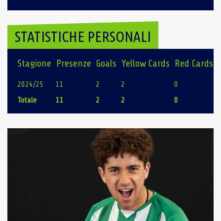
STATISTICHE PERSONALI
Stagione
Presenze
Goals
Yellow Cards
Red Cards
2024/25
11
2
2
0
Totale
11
2
2
0