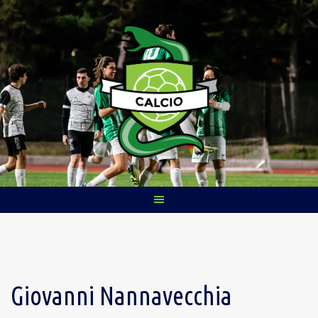
Skip
to
content
Giovanni Nannavecchia