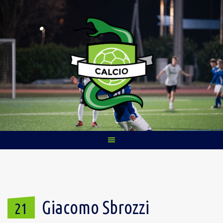
Skip
to
content
Giacomo Sbrozzi
21