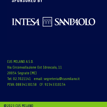
CUS MILANO A.S.D.
Via Circonvallazione Est Idroscalo, 11
20054 Segrate (MI)
Tel: 02.7021141 email:
segreteria@cusmilano.it
PIVA: 08834130158 CF: 91543310154
@2023 CUS MILANO