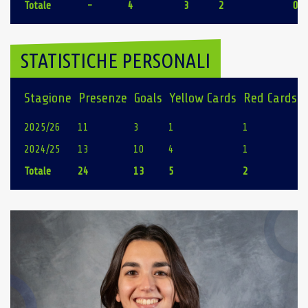
Totale
-
4
3
2
0
STATISTICHE PERSONALI
Stagione
Presenze
Goals
Yellow Cards
Red Cards
2025/26
11
3
1
1
2024/25
13
10
4
1
Totale
24
13
5
2