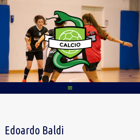
Skip
to
content
Edoardo Baldi