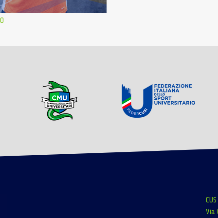
NO
CUS
Via 