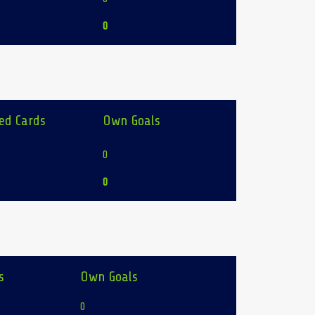
0
ed Cards
Own Goals
0
0
s
Own Goals
0