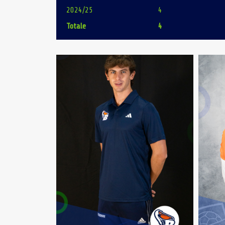
2024/25
4
Totale
4