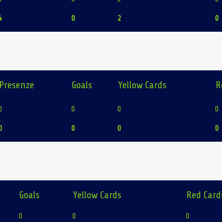
4
0
2
0
Presenze
Goals
Yellow Cards
R
0
0
0
0
0
0
0
0
Goals
Yellow Cards
Red Card
0
0
0