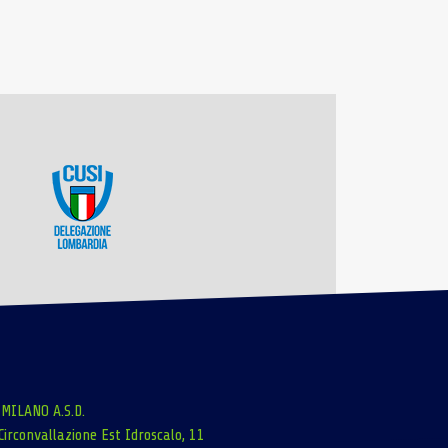
 MILANO A.S.D.
Circonvallazione Est Idroscalo, 11