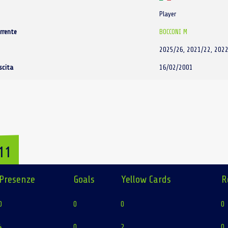
Player
rrente
BOCCONI M
2025/26, 2021/22, 2022
scita
16/02/2001
11
Presenze
Goals
Yellow Cards
R
0
0
0
0
4
0
2
0