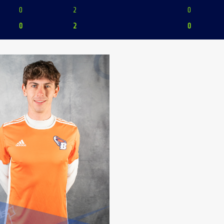
0
2
0
0
2
0