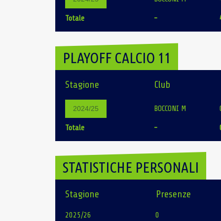
Totale
-
PLAYOFF CALCIO 11
Stagione
Club
BOCCONI M
2024/25
Totale
-
STATISTICHE PERSONALI
Stagione
Presenze
2025/26
0