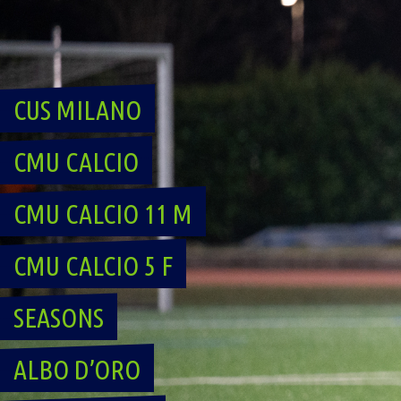
Skip
to
content
CUS MILANO
CMU CALCIO
CMU CALCIO 11 M
CMU CALCIO 5 F
SEASONS
ALBO D’ORO