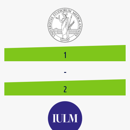
1
-
2